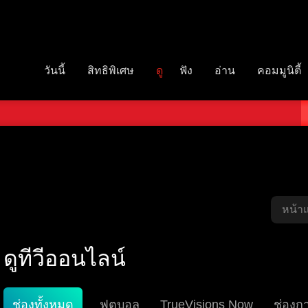
วันนี้
สิทธิพิเศษ
ดู
ฟัง
อ่าน
คอมมูนิตี้
หน้า
ดูทีวีออนไลน์
ช่องทั้งหมด
ฟุตบอล
TrueVisions Now
ช่องก