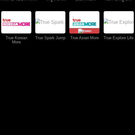
คุยสด
True Korean
True Spark Jump
True Asian More
True Explore Life
More