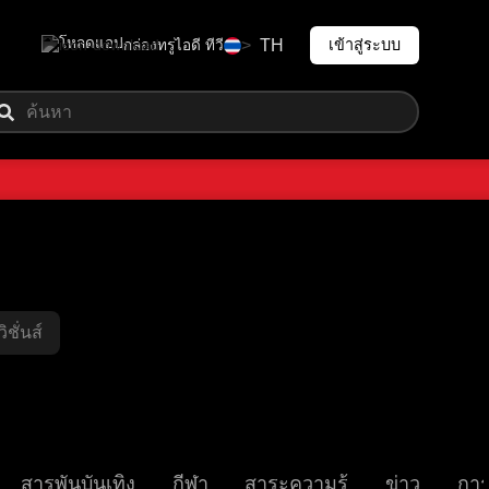
โหลดแอป
>
TH
เข้าสู่ระบบ
กล่องทรูไอดี ทีวี
ชั่นส์
สารพันบันเทิง
กีฬา
สาระความรู้
ข่าว
การ