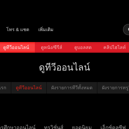
โทร & แชต
เพิ่มเติม
ดูทีวีออนไลน์
ดูหนัง/ซีรีส์
ดูบอลสด
คลิปไฮไลท์
ดูทีวีออนไลน์
แรก
ดูทีวีออนไลน์
ผังรายการทีวีทั้งหมด
ผังรายการทรูวิ
ารศึกษาออนไลน์
ทรูวิชั่นส์
ยอดนิยม
เอ็กซ์คลูซีฟ