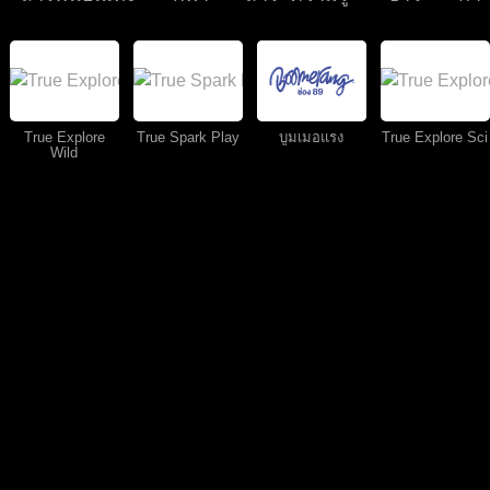
True Explore
True Spark Play
บูมเมอแรง
True Explore Sci
Wild