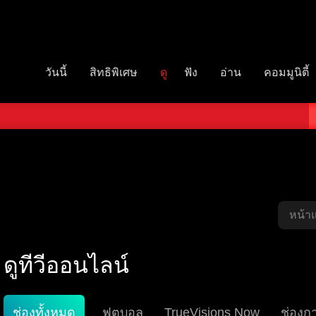
วันนี้
สิทธิพิเศษ
ดู
ฟัง
อ่าน
คอมมูนิตี้
หน้า
ดูทีวีออนไลน์
ช่องทั้งหมด
ฟุตบอล
TrueVisions Now
ช่องก