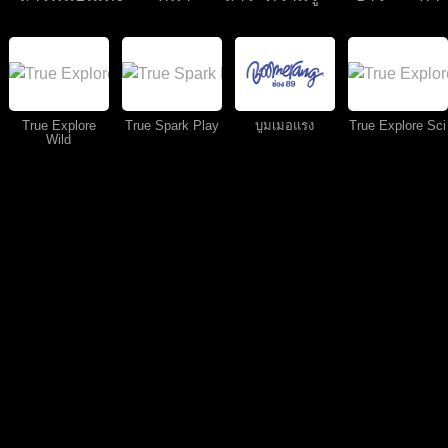
True Explore
True Spark Play
บูมเมอแรง
True Explore Sci
Wild