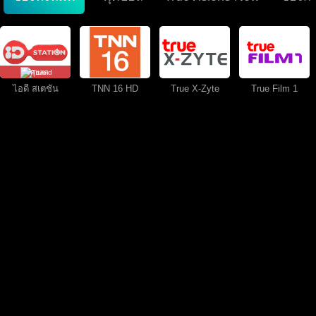
คุยสด
ไอดี สเตชั่น
TNN 16 HD
True X-Zyte
True Film 1