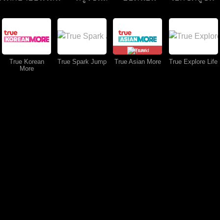
คุยสด
True Korean
True Spark Jump
True Asian More
True Explore Life
More