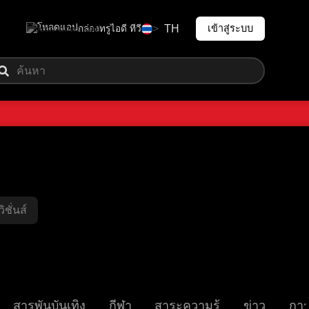
โหลดแอป
>
TH
เข้าสู่ระบบ
กล่องทรูไอดี ทีวี
ชั่นส์
สารพันบันเทิง
กีฬา
สาระความรู้
ข่าว
การ