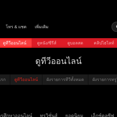
โทร & แชต
เพิ่มเติม
ดูทีวีออนไลน์
ดูหนัง/ซีรีส์
ดูบอลสด
คลิปไฮไลท์
ดูทีวีออนไลน์
แรก
ดูทีวีออนไลน์
ผังรายการทีวีทั้งหมด
ผังรายการทรูวิ
ารศึกษาออนไลน์
ทรูวิชั่นส์
ยอดนิยม
เอ็กซ์คลูซีฟ