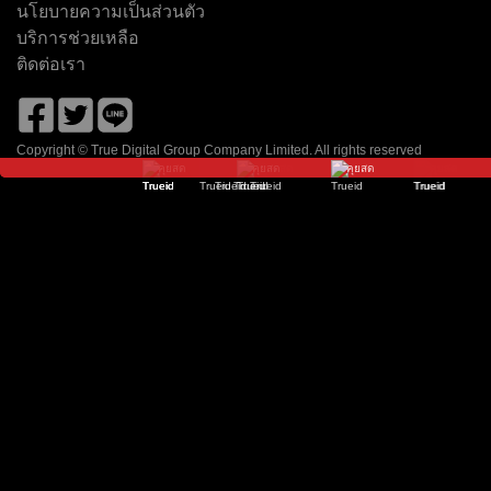
นโยบายความเป็นส่วนตัว
เนชั่น ทีวี
ช่อง 8
โมโน 29
9 เอ็มคอต HD
Zing
จีเอ็มเอ็ม 25
บริการช่วยเหลือ
ติดต่อเรา
Copyright © True Digital Group Company Limited. All rights reserved
คุยสด
คุยสด
คุยสด
คุยสด
คุยสด
คุยสด
คุยสด
คุยสด
คุยสด
คุยสด
คุยสด
วัน HD
ไทยรัฐ ทีวี HD
อมรินทร์ HD
ช่อง 7HD
พีพีทีวี HD
TOONEE
ธรรมะทีวี
True Film Asia
True Movie Hits
True Film 2