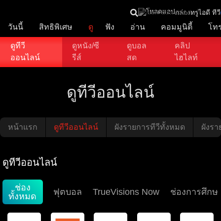
โหลดแอป
กล่องทรูไอดี ทีวี
วันนี้
สิทธิพิเศษ
ดู
ฟัง
อ่าน
คอมมูนิตี้
โท
ดูทีวี
ดูหนัง/ซี
ดูบอล
คลิป
ออนไลน์
รีส์
สด
ไฮไลท์
ดูทีวีออนไลน์
หน้าแรก
ดูทีวีออนไลน์
ผังรายการทีวีทั้งหมด
ผังราย
ดูทีวีออนไลน์
ช่อง
ฟุตบอล
TrueVisions Now
ช่องการศึกษ
ทั้งหมด