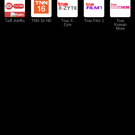
คุยสด
ไอดี สเตชั่น
TNN 16 HD
True X-
True Film 1
True
Zyte
Korean
More