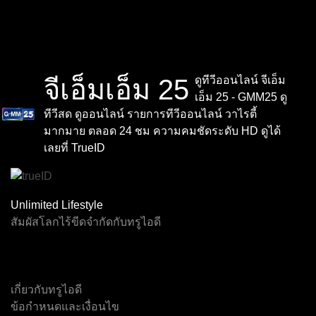
จีเอ็มเอ็ม 25
ดูทีวีออนไลน์ จีเอ็ม
เอ็ม 25 - GMM25 ดู
ทีวีสด ดูออนไลน์ รายการทีวีออนไลน์ วาไรตี้
มากมาย ตลอด 24 ชม ความคมชัดระดับ HD ดูได้
เลยที่ TrueID
Channel F1
Virtual F1
Event 2
Event 3
Event 4
Event 5
Unlimited Lifestyle
สัมผัสโลกไร้ขีดจำกัดกับทรูไอดี
ทรูสปอร์ต 7
ช่อง 5
เอ็นบีที
Event 1
ไทยพีบีเอส
เจเคเอ็น 18
เกี่ยวกับทรูไอดี
ข้อกำหนดและเงื่อนไข