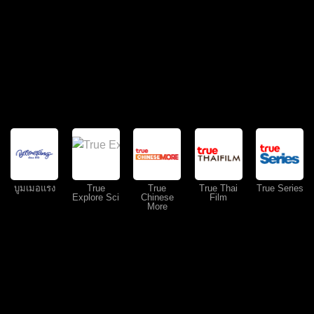
บูมเมอแรง
True
True
True Thai
True Series
Explore Sci
Chinese
Film
More