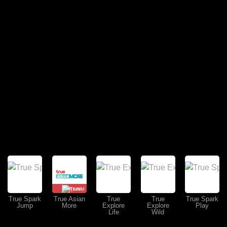
คุยสด
True Spark
True Asian
True
True
True Spark
Jump
More
Explore
Explore
Play
Life
Wild