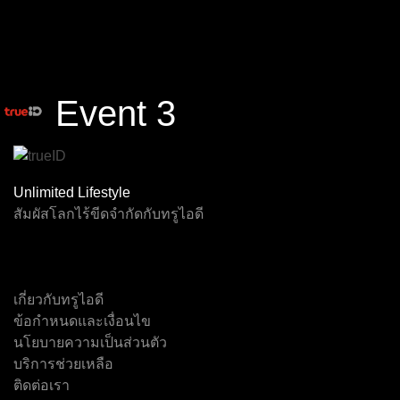
Event 3
Channel F1
Virtual F1
Event 2
Event 3
Event 4
Event 5
Unlimited Lifestyle
สัมผัสโลกไร้ขีดจำกัดกับทรูไอดี
เกี่ยวกับทรูไอดี
ทรูสปอร์ต 7
ช่อง 5
เอ็นบีที
Event 1
ไทยพีบีเอส
เจเคเอ็น 18
ข้อกำหนดและเงื่อนไข
นโยบายความเป็นส่วนตัว
บริการช่วยเหลือ
ติดต่อเรา