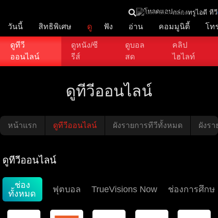
โหลดแอป
กล่องทรูไอดี ทีวี
วันนี้
สิทธิพิเศษ
ดู
ฟัง
อ่าน
คอมมูนิตี้
โท
ดูทีวี
ดูหนัง/ซี
ดูบอล
คลิป
ออนไลน์
รีส์
สด
ไฮไลท์
ดูทีวีออนไลน์
หน้าแรก
ดูทีวีออนไลน์
ผังรายการทีวีทั้งหมด
ผังราย
ดูทีวีออนไลน์
ช่อง
ฟุตบอล
TrueVisions Now
ช่องการศึกษ
ทั้งหมด