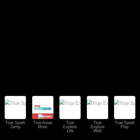
คุยสด
True Spark
True Asian
True
True
True Spark
Jump
More
Explore
Explore
Play
Life
Wild