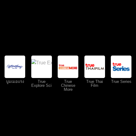
บูมเมอแรง
True
True
True Thai
True Series
Explore Sci
Chinese
Film
More