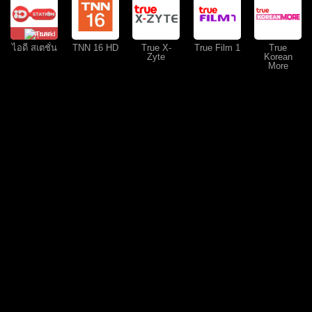
คุยสด
ไอดี สเตชั่น
TNN 16 HD
True X-
True Film 1
True
Zyte
Korean
More