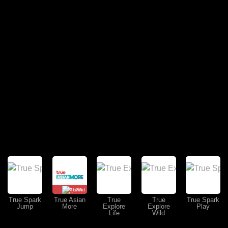
คุยสด
True Spark
True Asian
True
True
True Spark
Jump
More
Explore
Explore
Play
Life
Wild