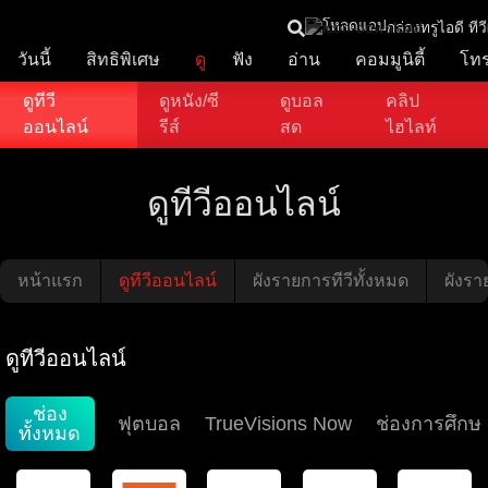
โหลดแอป
กล่องทรูไอดี ทีวี
วันนี้
สิทธิพิเศษ
ดู
ฟัง
อ่าน
คอมมูนิตี้
โท
ดูทีวี
ดูหนัง/ซี
ดูบอล
คลิป
ออนไลน์
รีส์
สด
ไฮไลท์
ดูทีวีออนไลน์
หน้าแรก
ดูทีวีออนไลน์
ผังรายการทีวีทั้งหมด
ผังราย
ดูทีวีออนไลน์
ช่อง
ฟุตบอล
TrueVisions Now
ช่องการศึกษ
ทั้งหมด