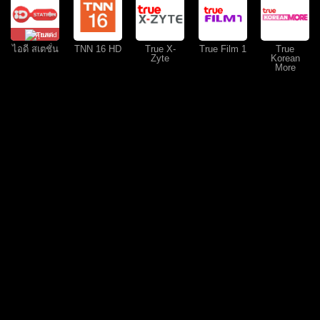
คุยสด
ไอดี สเตชั่น
TNN 16 HD
True X-
True Film 1
True
Zyte
Korean
More