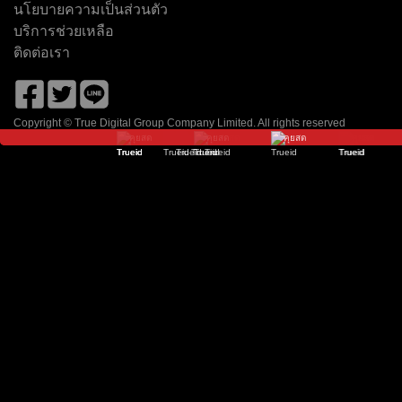
นโยบายความเป็นส่วนตัว
เนชั่น ทีวี
ช่อง 8
โมโน 29
9 เอ็มคอต HD
Zing
จีเอ็มเอ็ม 25
บริการช่วยเหลือ
ติดต่อเรา
Copyright © True Digital Group Company Limited. All rights reserved
คุยสด
คุยสด
คุยสด
คุยสด
คุยสด
คุยสด
คุยสด
คุยสด
คุยสด
คุยสด
คุยสด
วัน HD
ไทยรัฐ ทีวี HD
อมรินทร์ HD
ช่อง 7HD
พีพีทีวี HD
TOONEE
ธรรมะทีวี
True Film Asia
True Movie Hits
True Film 2