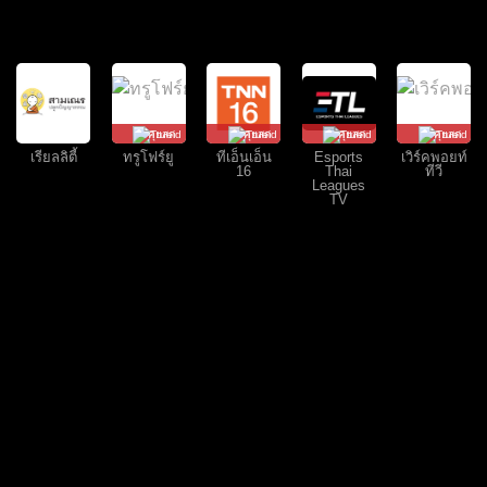
คุยสด
คุยสด
คุยสด
คุยสด
เรียลลิตี้
ทรูโฟร์ยู
ทีเอ็นเอ็น
Esports
เวิร์คพอยท์
16
Thai
ทีวี
Leagues
TV