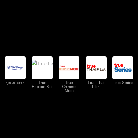
บูมเมอแรง
True
True
True Thai
True Series
Explore Sci
Chinese
Film
More