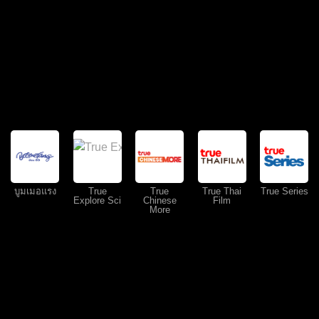
บูมเมอแรง
True
True
True Thai
True Series
Explore Sci
Chinese
Film
More