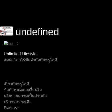
undefined
Channel F1
Virtual F1
Event 2
Event 3
Event 4
Event 5
Unlimited Lifestyle
สัมผัสโลกไร้ขีดจำกัดกับทรูไอดี
เกี่ยวกับทรูไอดี
ทรูสปอร์ต 7
ช่อง 5
เอ็นบีที
Event 1
ไทยพีบีเอส
เจเคเอ็น 18
ข้อกำหนดและเงื่อนไข
นโยบายความเป็นส่วนตัว
บริการช่วยเหลือ
ติดต่อเรา