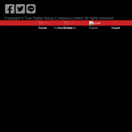
เนชั่น ทีวี
ช่อง 8
โมโน 29
9 เอ็มคอต HD
Zing
จีเอ็มเอ็ม 25
Copyright © True Digital Group Company Limited. All rights reserved
คุยสด
คุยสด
คุยสด
คุยสด
คุยสด
คุยสด
คุยสด
คุยสด
คุยสด
คุยสด
คุยสด
วัน HD
ไทยรัฐ ทีวี HD
อมรินทร์ HD
ช่อง 7HD
พีพีทีวี HD
TOONEE
ธรรมะทีวี
True Film Asia
True Movie Hits
True Film 2