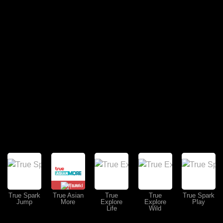
คุยสด
True Spark
True Asian
True
True
True Spark
Jump
More
Explore
Explore
Play
Life
Wild