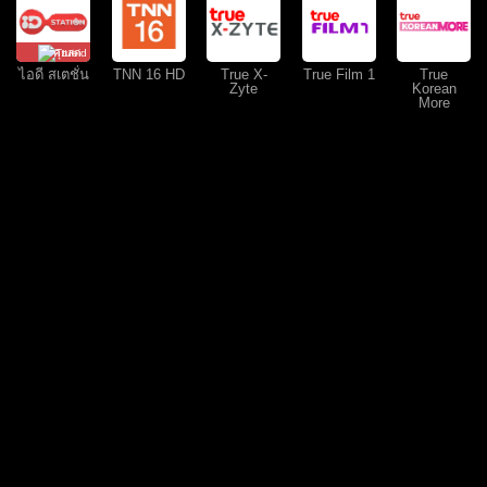
คุยสด
ไอดี สเตชั่น
TNN 16 HD
True X-
True Film 1
True
Zyte
Korean
More