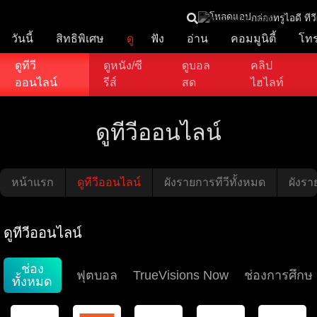
โหลดแอป
กล่องทรูไอดี ทีวี
วันนี้
สิทธิพิเศษ
ดู
ฟัง
อ่าน
คอมมูนิตี้
โท
ดูทีวี
ดูหนัง/ซี
ดูบอล
คลิป
ออนไลน์
รีส์
สด
ไฮไลท์
ดูทีวีออนไลน์
หน้าแรก
ดูทีวีออนไลน์
ผังรายการทีวีทั้งหมด
ผังราย
ดูทีวีออนไลน์
ช่อง
ฟุตบอล
TrueVisions Now
ช่องการศึกษ
ทั้งหมด