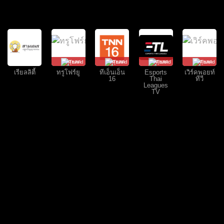
คุยสด
คุยสด
คุยสด
คุยสด
เรียลลิตี้
ทรูโฟร์ยู
ทีเอ็นเอ็น
Esports
เวิร์คพอยท์
16
Thai
ทีวี
Leagues
TV