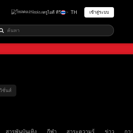
โหลดแอป
>
TH
เข้าสู่ระบบ
กล่องทรูไอดี ทีวี
ชั่นส์
สารพันบันเทิง
กีฬา
สาระความรู้
ข่าว
การ