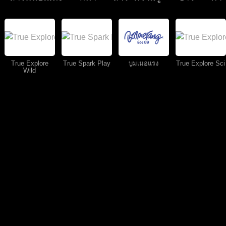
True Explore
True Spark Play
บูมเมอแรง
True Explore Sci
Wild