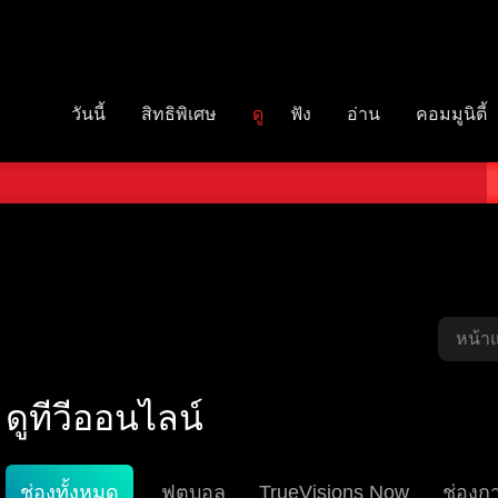
วันนี้
สิทธิพิเศษ
ดู
ฟัง
อ่าน
คอมมูนิตี้
หน้า
ดูทีวีออนไลน์
ช่องทั้งหมด
ฟุตบอล
TrueVisions Now
ช่องก