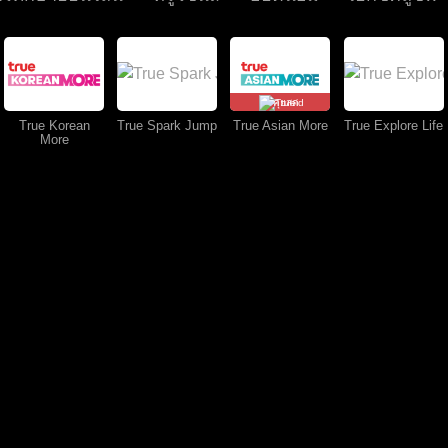
คุยสด
True Korean
True Spark Jump
True Asian More
True Explore Life
More