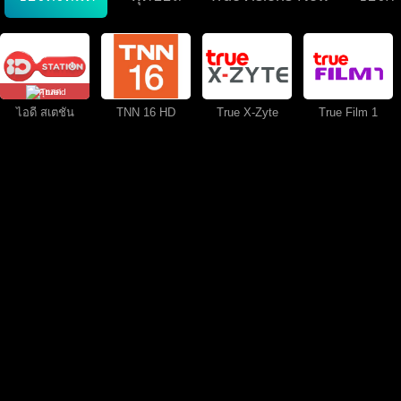
คุยสด
ไอดี สเตชั่น
TNN 16 HD
True X-Zyte
True Film 1