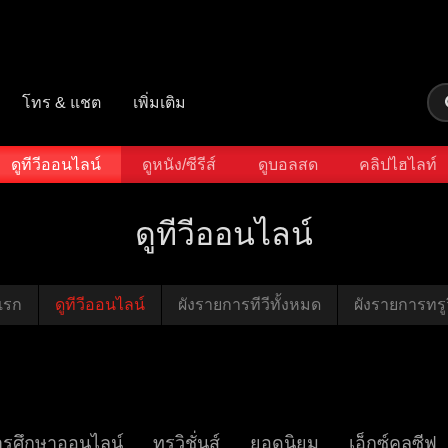
โทร & แชต
เพิ่มเติม
ดูทีวีออนไลน์
ดูหนัง/ซีรีส์
ดูบอลสด
คลิปไฮไลท์
ดูทีวีออนไลน์
แรก
ดูทีวีออนไลน์
ผังรายการทีวีทั้งหมด
ผังรายการทรูวิ
ารศึกษาออนไลน์
ทรูวิชั่นส์
ยอดนิยม
เอ็กซ์คลูซีฟ