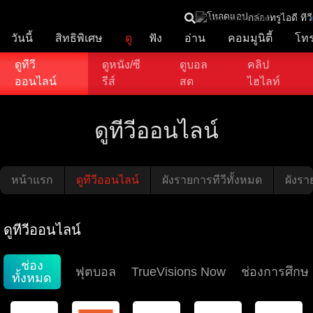
โหลดแอป
กล่องทรูไอดี ทีวี
วันนี้
สิทธิพิเศษ
ดู
ฟัง
อ่าน
คอมมูนิตี้
โท
ดูทีวี
ดูหนัง/ซี
ดูบอล
คลิป
ออนไลน์
รีส์
สด
ไฮไลท์
ดูทีวีออนไลน์
หน้าแรก
ดูทีวีออนไลน์
ผังรายการทีวีทั้งหมด
ผังราย
ดูทีวีออนไลน์
ช่อง
ฟุตบอล
TrueVisions Now
ช่องการศึกษ
ทั้งหมด