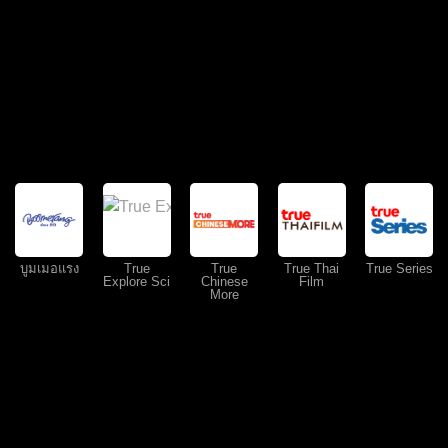
บูมเมอแรง
True
True
True Thai
True Series
Explore Sci
Chinese
Film
More