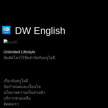
DW English
Channel F1
Virtual F1
Event 2
Event 3
Event 4
Event 5
Unlimited Lifestyle
สัมผัสโลกไร้ขีดจำกัดกับทรูไอดี
เกี่ยวกับทรูไอดี
ทรูสปอร์ต 7
ช่อง 5
เอ็นบีที
Event 1
ไทยพีบีเอส
เจเคเอ็น 18
ข้อกำหนดและเงื่อนไข
นโยบายความเป็นส่วนตัว
บริการช่วยเหลือ
ติดต่อเรา