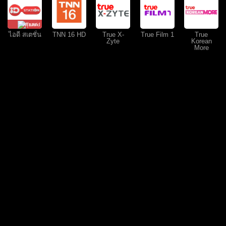
คุยสด
ไอดี สเตชั่น
TNN 16 HD
True X-
True Film 1
True
Zyte
Korean
More