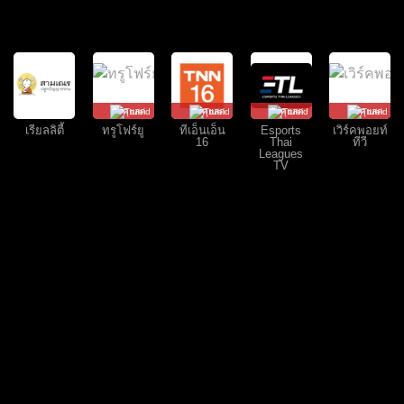
คุยสด
คุยสด
คุยสด
คุยสด
เรียลลิตี้
ทรูโฟร์ยู
ทีเอ็นเอ็น
Esports
เวิร์คพอยท์
16
Thai
ทีวี
Leagues
TV