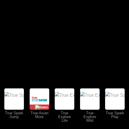
คุยสด
True Spark
True Asian
True
True
True Spark
Jump
More
Explore
Explore
Play
Life
Wild