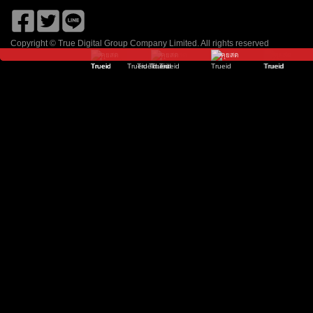
เนชั่น ทีวี
ช่อง 8
โมโน 29
9 เอ็มคอต HD
Zing
จีเอ็มเอ็ม 25
Copyright © True Digital Group Company Limited. All rights reserved
คุยสด
คุยสด
คุยสด
คุยสด
คุยสด
คุยสด
คุยสด
คุยสด
คุยสด
คุยสด
คุยสด
วัน HD
ไทยรัฐ ทีวี HD
อมรินทร์ HD
ช่อง 7HD
พีพีทีวี HD
TOONEE
ธรรมะทีวี
True Film Asia
True Movie Hits
True Film 2