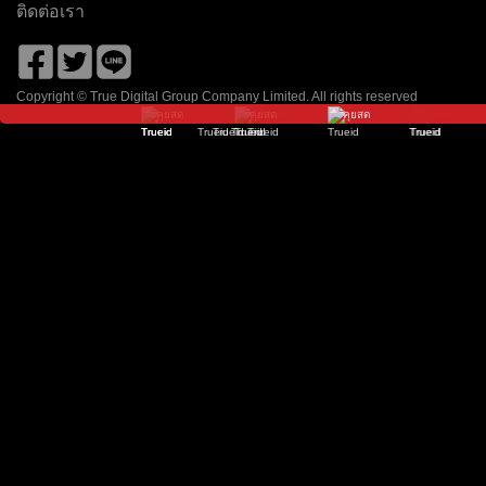
ติดต่อเรา
เนชั่น ทีวี
ช่อง 8
โมโน 29
9 เอ็มคอต HD
Zing
จีเอ็มเอ็ม 25
Copyright © True Digital Group Company Limited. All rights reserved
คุยสด
คุยสด
คุยสด
คุยสด
คุยสด
คุยสด
คุยสด
คุยสด
คุยสด
คุยสด
คุยสด
วัน HD
ไทยรัฐ ทีวี HD
อมรินทร์ HD
ช่อง 7HD
พีพีทีวี HD
TOONEE
ธรรมะทีวี
True Film Asia
True Movie Hits
True Film 2