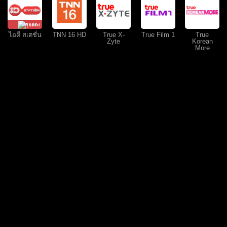
คุยสด
ไอดี สเตชั่น
TNN 16 HD
True X-
True Film 1
True
Zyte
Korean
More