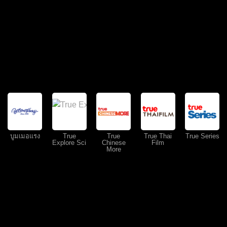
บูมเมอแรง
True
True
True Thai
True Series
Explore Sci
Chinese
Film
More