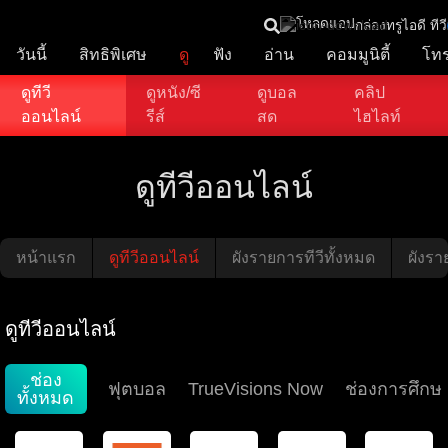
โหลดแอป
กล่องทรูไอดี ทีวี
วันนี้
สิทธิพิเศษ
ดู
ฟัง
อ่าน
คอมมูนิตี้
โท
ดูทีวี
ดูหนัง/ซี
ดูบอล
คลิป
ออนไลน์
รีส์
สด
ไฮไลท์
ดูทีวีออนไลน์
หน้าแรก
ดูทีวีออนไลน์
ผังรายการทีวีทั้งหมด
ผังราย
ดูทีวีออนไลน์
ช่อง
ฟุตบอล
TrueVisions Now
ช่องการศึกษ
ทั้งหมด