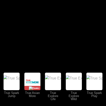
คุยสด
True Spark
True Asian
True
True
True Spark
Jump
More
Explore
Explore
Play
Life
Wild