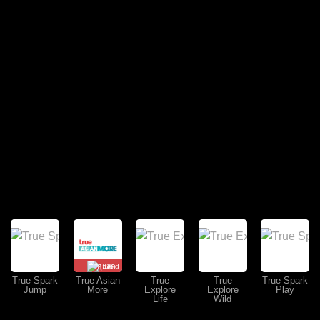
คุยสด
True Spark
True Asian
True
True
True Spark
Jump
More
Explore
Explore
Play
Life
Wild