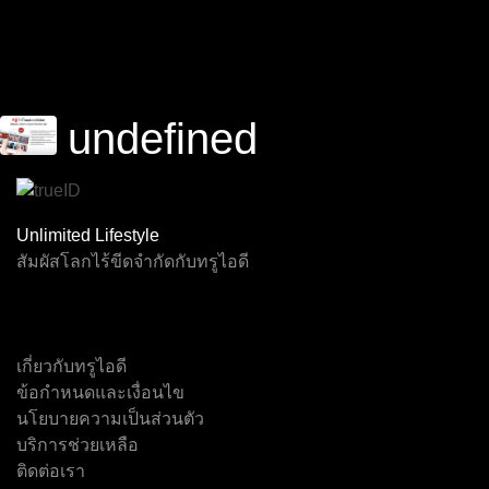
undefined
Channel F1
Virtual F1
Event 2
Event 3
Event 4
Event 5
Unlimited Lifestyle
สัมผัสโลกไร้ขีดจำกัดกับทรูไอดี
เกี่ยวกับทรูไอดี
ทรูสปอร์ต 7
ช่อง 5
เอ็นบีที
Event 1
ไทยพีบีเอส
เจเคเอ็น 18
ข้อกำหนดและเงื่อนไข
นโยบายความเป็นส่วนตัว
บริการช่วยเหลือ
ติดต่อเรา