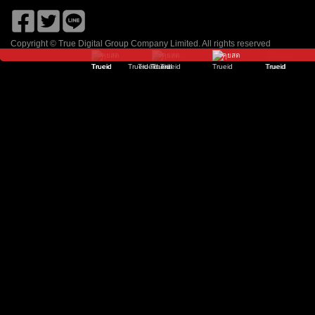
เนชั่น ทีวี
ช่อง 8
โมโน 29
9 เอ็มคอต HD
Zing
จีเอ็มเอ็ม 25
Copyright © True Digital Group Company Limited. All rights reserved
คุยสด
คุยสด
คุยสด
คุยสด
คุยสด
คุยสด
คุยสด
คุยสด
คุยสด
คุยสด
คุยสด
วัน HD
ไทยรัฐ ทีวี HD
อมรินทร์ HD
ช่อง 7HD
พีพีทีวี HD
TOONEE
ธรรมะทีวี
True Film Asia
True Movie Hits
True Film 2