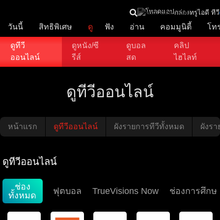
โหลดแอป
กล่องทรูไอดี ทีวี
วันนี้
สิทธิพิเศษ
ดู
ฟัง
อ่าน
คอมมูนิตี้
โท
ดูทีวี
ดูหนัง/ซี
ดูบอล
คลิป
ออนไลน์
รีส์
สด
ไฮไลท์
ดูทีวีออนไลน์
หน้าแรก
ดูทีวีออนไลน์
ผังรายการทีวีทั้งหมด
ผังราย
ดูทีวีออนไลน์
ช่อง
ฟุตบอล
TrueVisions Now
ช่องการศึกษ
ทั้งหมด