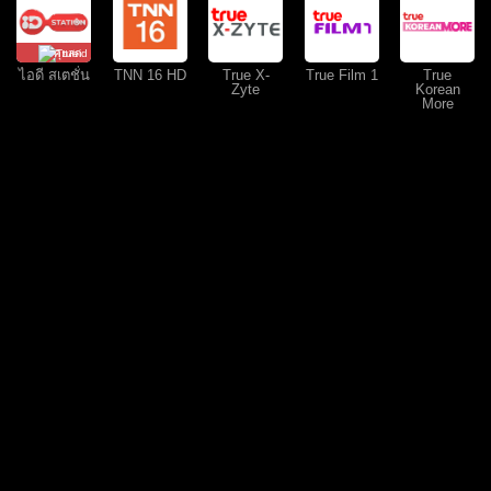
คุยสด
ไอดี สเตชั่น
TNN 16 HD
True X-
True Film 1
True
Zyte
Korean
More