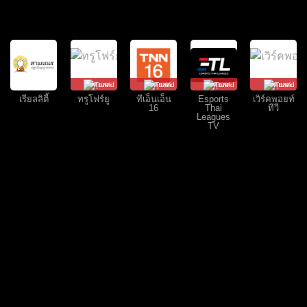
คุยสด
คุยสด
คุยสด
คุยสด
เรียลลิตี้
ทรูโฟร์ยู
ทีเอ็นเอ็น
Esports
เวิร์คพอยท์
16
Thai
ทีวี
Leagues
TV