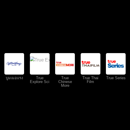
บูมเมอแรง
True
True
True Thai
True Series
Explore Sci
Chinese
Film
More